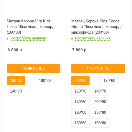
Матрац Корона Vita Kids
Матрац Корона Kids Cocos
Плюс 16см чехол жаккард
Strutto 15см чехол жаккард/
(160*80)
микрофибра (200*80)
Посмотреть наличие
Посмотреть наличие
6 600
р
7 800
р
ПОДРОБНЕЕ
ПОДРОБНЕЕ
160*80
-
180*80
200*80
-
170*60
140*70
160*70
140*70
140*60
200*90
190*80
180*90
180*80
160*80