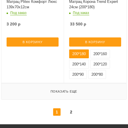
Матрац Plitex Комфорт Люкс
Матрац Корона Trend Expert
139х70х12см
24см (200*180)
Под заказ
Под заказ
3 200
р
33 500
р
В КОРЗИНУ
В КОРЗИНУ
200*180
200*160
200*140
200*120
200*90
200*80
ПОКАЗАТЬ ЕЩЕ
1
2