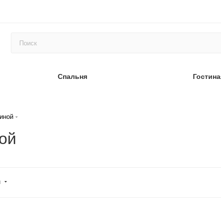
Спальня
Гостина
иной
ой
и