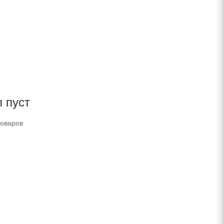
 пуст
товаров