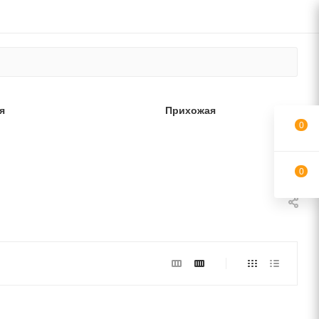
я
Прихожая
0
0