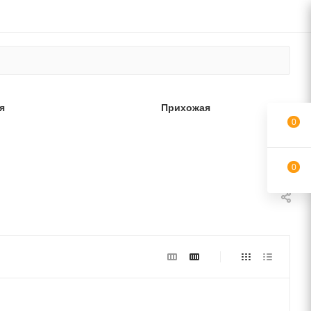
я
Прихожая
0
0