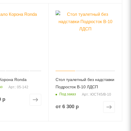
Корона Ronda
Стол туалетный без надставки
Подросток В-10 ЛДСП
аз
Арт.: 05-142
Под заказ
Арт.: ЮСТ45/В-10
0 р
от
6 300 р