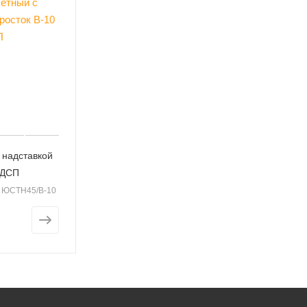
 надставкой
ЛДСП
: ЮСТН45/В-10