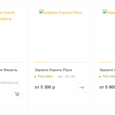
ое Мишель
Зеркало Корона Plaza
Зеркало 
Под заказ
Под зак
Арт.: 05-143
: 639-0613-02
от
5 300 р
от
5 90