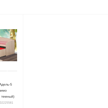
Адель-5
шимо
 темный)
002225581