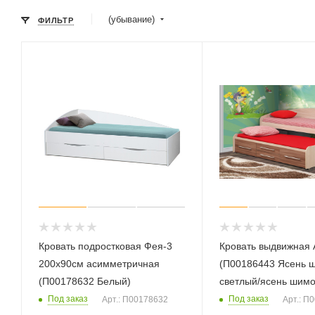
(убывание)
ФИЛЬТР
Кровать подростковая Фея-3
Кровать выдвижная 
200х90см асимметричная
(П00186443 Ясень 
(П00178632 Белый)
светлый/ясень шимо
Под заказ
Под заказ
Арт.: П00178632
Арт.: П