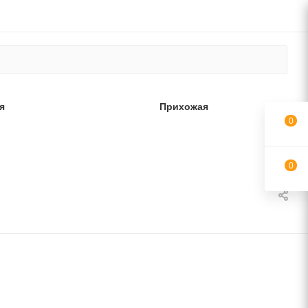
я
Прихожая
0
0